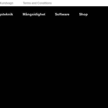
Kundvagn
Terms and Conditions
gsteknik
Mångsidighet
Software
Shop