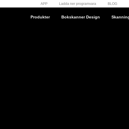
APP
Ladda ner programvara
BLOG
Produkter
Bokskanner Design
Skannin