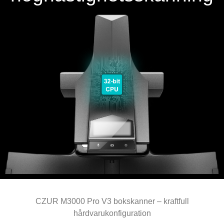
CZUR M3000 Pro V3 bokskanner – kraftfull
hårdvarukonfiguration