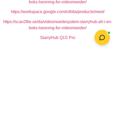
boks-loesning-for-videomoeder/
https://workspace.google.com/intl/da/products/meet/
https://scan2file.se/da/videomoedesystem-starryhub-alt-i-en-
boks-loesning-for-videomoeder/
StarryHub Q1S Pro
Home
»
Blog
»
Interessant indlæg
Hem
/
Videomøde system
/
Videokonferenceløsning
/ Online
undervisning med StarryHub LED Projektor.