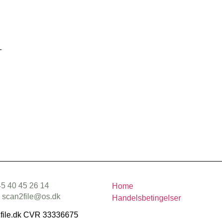
45 40 45 26 14
Home
: scan2file@os.dk
Handelsbetingelser
file.dk CVR 33336675