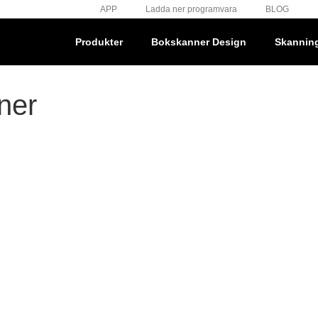
APP
Ladda ner programvara
BLOG
Produkter
Bokskanner Design
Skannin
ner