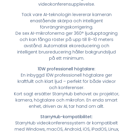
videokonferensupplevelse.
Tack vare AI-teknologin levererar kameran
enastående skärpa och intelligent
förvrängningskorrigering.
De sex AI-mikrofonerna ger 360° ljudupptagning
och kan fånga röster på upp till 8–10 meters
avstånd. Automatisk ekoreducering och
intelligent brusreducering håller bakgrundsljud
på ett minimum.
10W professionell högtalare:
En inbyggd 10W professionell högtalare ger
kraftfullt och klart ljud – perfekt för både videor
och konferenser.
Kort sagt ersätter StarryHub behovet av projektor,
kamera, högtalare och mikrofon. En enda smart
enhet, driven av AI, tar hand om allt.
StarryHub-kompatibilitet:
StarryHub videokonferenssystem är kompatibelt
med Windows, macOS, Android, iOS, iPadOS, Linux,