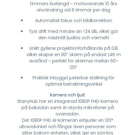
timmars livslängd – motsvarande 10 års
användning vid 6 timmar per dag
Automatisk fokus och bildkorrektion
Tyst drift med mindre än <24 dB, vilket gör
den nästintill ljudlös och värmefri
Unikt gyllene projektionförhållande på 0,8,
vilket skapar en 80” skärm på endast 1,45 m
avstånd – perfekt för skärmar mellan 60–
120”
Praktisk inbyggd justerbar ställning för
optimal betraktningsvinkel
Kamera och ljud:
StarryHub har en integrerad 1080P FHD-kamera
på baksidan samt AI-styrda mikrofoner på
ovansidan.
Det 1080P FHD AI-kameran erbjuder en 120°
ultravidvinkel och fångar även personer som
sitter bakom enheten, vilket ger en sömlös