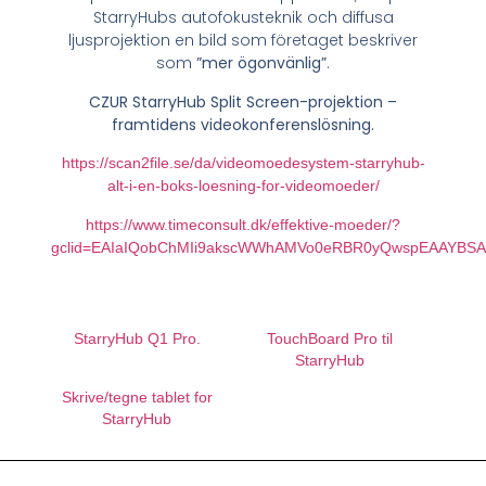
StarryHubs autofokusteknik och diffusa
ljusprojektion en bild som företaget beskriver
som
”mer ögonvänlig”
.
CZUR StarryHub Split Screen-projektion –
framtidens videokonferenslösning.
https://scan2file.se/da/videomoedesystem-starryhub-
alt-i-en-boks-loesning-for-videomoeder/
https://www.timeconsult.dk/effektive-moeder/?
gclid=EAIaIQobChMIi9akscWWhAMVo0eRBR0yQwspEAAYBS
http://www.atea.se
StarryHub Q1 Pro.
TouchBoard Pro til
StarryHub
Skrive/tegne tablet for
StarryHub