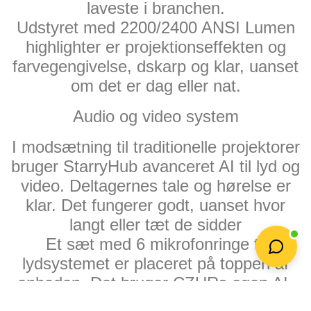
laveste i branchen.
Udstyret med 2200/2400 ANSI Lumen
highlighter er projektionseffekten og
farvegengivelse, dskarp og klar, uanset
om det er dag eller nat.
Audio og video system
I modsætning til traditionelle projektorer
bruger StarryHub avanceret AI til lyd og
video. Deltagernes tale og hørelse er
klar. Det fungerer godt, uanset hvor
langt eller tæt de sidder
Et sæt med 6 mikrofonringe til
lydsystemet er placeret på toppen af
enheden. Det bruger CZURs egen AI-
teknologi til ren lyd. Systemet har en